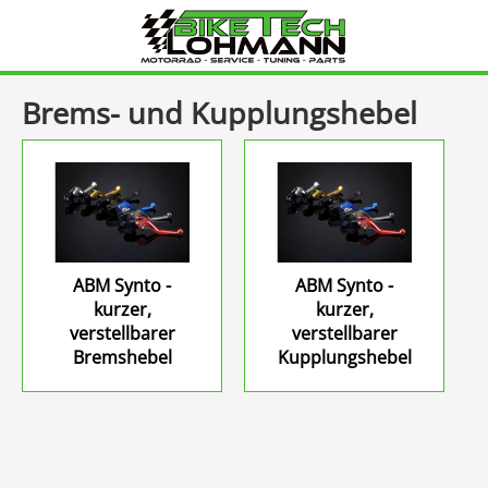
Brems- und Kupplungshebel
Select
Zubehör
Language
Ersatzteile
ABM Synto -
ABM Synto -
Warenkorb
kurzer,
kurzer,
verstellbarer
verstellbarer
Anmelden
Bremshebel
Kupplungshebel
Händler
Anmeldung